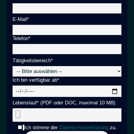
leer.
E-Mail*
Telefon*
Bitte
Tätigkeitsbereich*
lasse
dieses
Ich bin verfügbar ab*
Feld
leer.
Lebenslauf*
(PDF oder DOC, maximal 10 MB)
Ich stimme der
Datenschutzerklärung
zu.